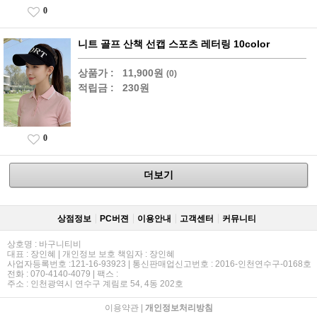
0
니트 골프 산책 선캡 스포츠 레터링 10color
상품가 :
11,900원
(0)
적립금 :
230원
0
더보기
상점정보
PC버젼
이용안내
고객센터
커뮤니티
상호명 : 바구니티비
대표 : 장인혜 | 개인정보 보호 책임자 : 장인혜
사업자등록번호 :121-16-93923 | 통신판매업신고번호 : 2016-인천연수구-0168호
전화 : 070-4140-4079 | 팩스 :
주소 : 인천광역시 연수구 계림로 54, 4동 202호
이용약관
|
개인정보처리방침