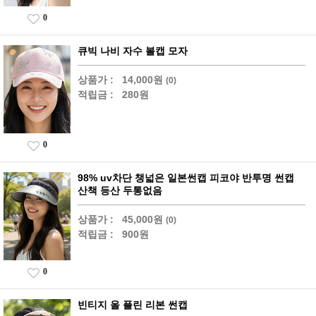
0
큐빅 나비 자수 볼캡 모자
상품가 :
14,000원
(0)
적립금 :
280원
0
98% uv차단 챙넓은 일본썬캡 피코야 반투명 썬캡
산책 등산 두통없음
상품가 :
45,000원
(0)
적립금 :
900원
0
빈티지 올 플린 리본 썬캡