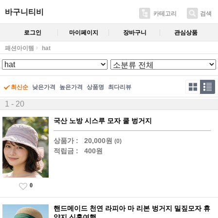
바구니티비
카테고리
검색
로그인
마이페이지
장바구니
관심상품
패션아이템
hat
최신순
낮은가격
높은가격
상품명
최다리뷰
1 - 20
국산 노방 시스루 모자 쿨 벙거지
상품가 :
20,000원
(0)
적립금 :
400원
0
핸드메이드 천연 라피아 마 리본 벙거지 밀짚모자 휴
양지 신혼여행