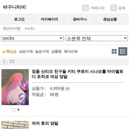
바구니티비
카테고리
검색
로그인
마이페이지
장바구니
관심상품
패션아이템
socks
최신순
낮은가격
높은가격
상품명
최다리뷰
1 - 20
정품 산리오 친구들 키티 쿠로미 시나모롤 마이멜로
디 포차코 여성 양말
상품가 :
4,000원
(0)
적립금 :
80원
0
여자 호피 양말