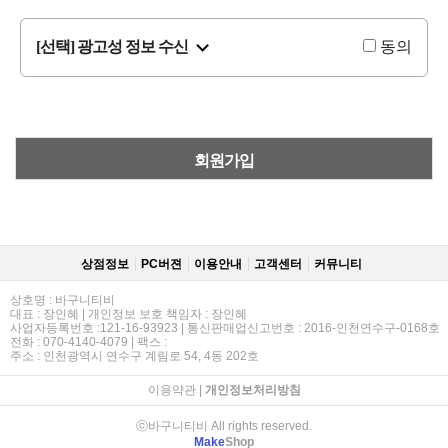
[선택] 광고성 정보 수신
동의
회원가입
상점정보
PC버젼
이용안내
고객센터
커뮤니티
상호명 : 바구니티비
대표 : 장인혜 | 개인정보 보호 책임자 : 장인혜
사업자등록번호 :121-16-93923 | 통신판매업신고번호 : 2016-인천연수구-0168호
전화 : 070-4140-4079 | 팩스 :
주소 : 인천광역시 연수구 계림로 54, 4동 202호
이용약관
|
개인정보처리방침
ⓒ바구니티비 All rights reserved.
Make
Shop