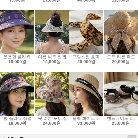
은은한 플라워 자수 챙넓은 썬캡 중년 썬캡
여름 니트 썬캡 모자 산책 여행
프랑스핀 호피 넓은 와이드 머리띠 
도트 리본 페도
16,000원
14,900원
26,000원
20,000원
펄 플라워 챙넓은 썬캡 중년 썬캡
뒷 리본 도트 챙 넓은 모자 산책 중년모자
블랙 화이트 테이프 라인 천연 라
핸드메이드 비즈
16,000원
24,000원
33,000원
25,000원