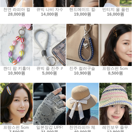
천연 라피아 컬러 썬캡 휴양지 산책 여름필수
큐빅 나비 자수 볼캡 모자
핸드메이드 컬러 빈티지 와이드 
빈티지 올 플린 
28,000원
14,000원
19,000원
16,000원
캔디 팝 키홀더 핸드폰 고리 키링
큐빅 줄 진주 키홀더 핸드폰 고리 키링
진주 컬러구슬 키홀더 핸드폰 고리
프랑스핀 5cm 
10,900원
5,000원
10,900원
8,500원
프랑스핀 5cm 둥근 빗 핀 호피 스트라이프
일본장갑 UPF50+ 자외선차단 여름 반장갑 시원한 
천연라피아 체크 레이스 리본 밀
레인보우 줄무늬
7,500원
21,000원
40,000원
12,900원