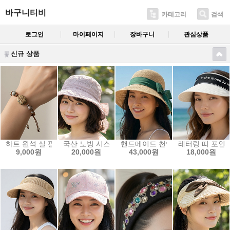
바구니티비
카테고리
검색
로그인
마이페이지
장바구니
관심상품
신규 상품
하트 원석 실 팔찌 포인트
국산 노방 시스루 모자 쿨 벙거지
핸드메이드 천연 라피아 마 리본 
레터링 띠 포인
9,000원
20,000원
43,000원
18,000원