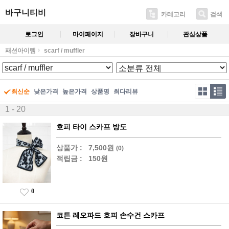
바구니티비
카테고리
검색
로그인
마이페이지
장바구니
관심상품
패션아이템
scarf / muffler
최신순
낮은가격
높은가격
상품명
최다리뷰
1 - 20
호피 타이 스카프 방도
상품가 :
7,500원
(0)
적립금 :
150원
0
코튼 레오파드 호피 손수건 스카프