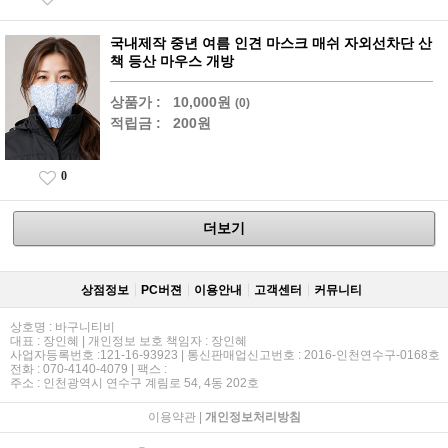
국내제작 중년 여름 인견 마스크 매쉬 자외선차단 산
책 등산 마우스 개방
상품가 :
10,000원
(0)
적립금 :
200원
0
더보기
상점정보
PC버젼
이용안내
고객센터
커뮤니티
상호명 : 바구니티비
대표 : 장인혜 | 개인정보 보호 책임자 : 장인혜
사업자등록번호 :121-16-93923 | 통신판매업신고번호 : 2016-인천연수구-0168호
전화 : 070-4140-4079 | 팩스 :
주소 : 인천광역시 연수구 계림로 54, 4동 202호
이용약관
|
개인정보처리방침