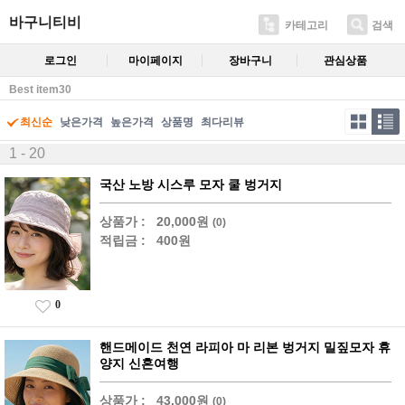
바구니티비
카테고리
검색
로그인
마이페이지
장바구니
관심상품
Best item30
최신순
낮은가격
높은가격
상품명
최다리뷰
1 - 20
국산 노방 시스루 모자 쿨 벙거지
상품가 :
20,000원
(0)
적립금 :
400원
0
핸드메이드 천연 라피아 마 리본 벙거지 밀짚모자 휴
양지 신혼여행
상품가 :
43,000원
(0)