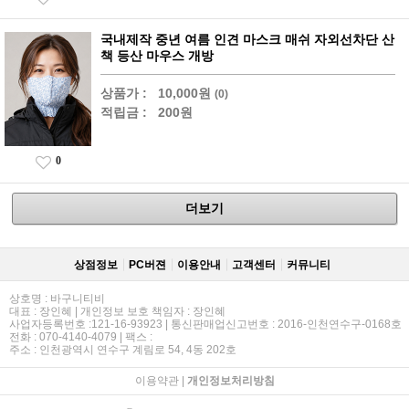
국내제작 중년 여름 인견 마스크 매쉬 자외선차단 산
책 등산 마우스 개방
상품가 :
10,000원
(0)
적립금 :
200원
0
더보기
상점정보
PC버젼
이용안내
고객센터
커뮤니티
상호명 : 바구니티비
대표 : 장인혜 | 개인정보 보호 책임자 : 장인혜
사업자등록번호 :121-16-93923 | 통신판매업신고번호 : 2016-인천연수구-0168호
전화 : 070-4140-4079 | 팩스 :
주소 : 인천광역시 연수구 계림로 54, 4동 202호
이용약관
|
개인정보처리방침