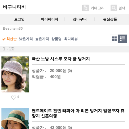
바구니티비
카테고리
검색
로그인
마이페이지
장바구니
관심상품
Best item30
최신순
낮은가격
높은가격
상품명
최다리뷰
1 - 20
국산 노방 시스루 모자 쿨 벙거지
상품가 :
20,000원
(0)
적립금 :
400원
0
핸드메이드 천연 라피아 마 리본 벙거지 밀짚모자 휴
양지 신혼여행
상품가 :
43,000원
(0)