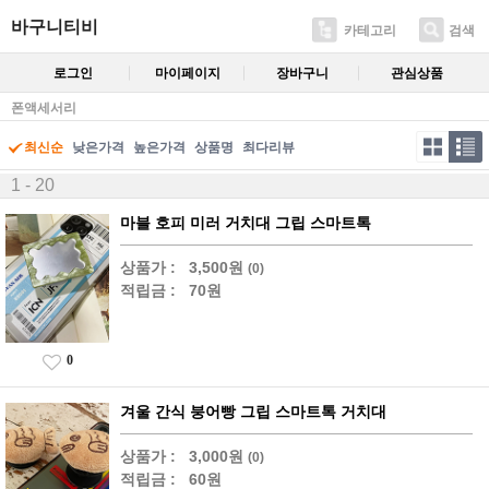
바구니티비
카테고리
검색
로그인
마이페이지
장바구니
관심상품
폰액세서리
최신순
낮은가격
높은가격
상품명
최다리뷰
1 - 20
마블 호피 미러 거치대 그립 스마트톡
상품가 :
3,500원
(0)
적립금 :
70원
0
겨울 간식 붕어빵 그립 스마트톡 거치대
상품가 :
3,000원
(0)
적립금 :
60원