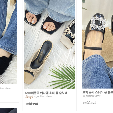
로저 큐빅 스퀘어 뮬 블
6cm미들굽 에나멜 호피 뮬 슬링백