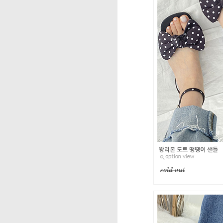
왕리본 도트 땡땡이 샌들