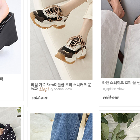
리퍼
라탄 스웨이드 호피 뮬 
리얼 가죽 5cm미들굽 호피 스니커즈 운
동화