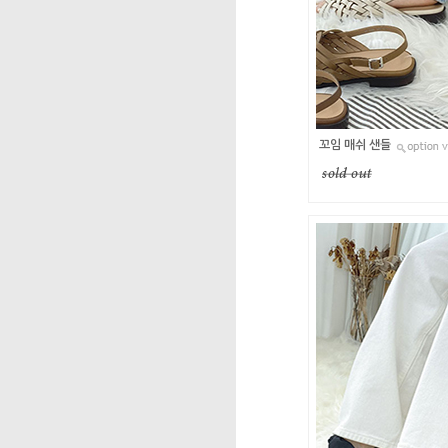
꼬임 매쉬 샌들