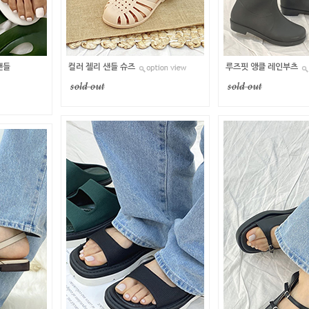
샌들
컬러 젤리 샌들 슈즈
루즈핏 앵클 레인부츠