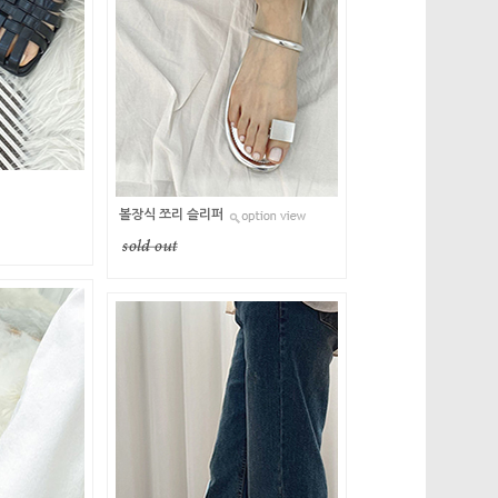
퍼
볼장식 쪼리 슬리퍼