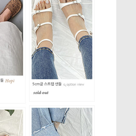
샌들
5cm굽 스트랩 샌들