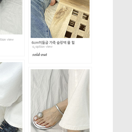
6cm미들굽 가죽 슬링백 뮬 힐