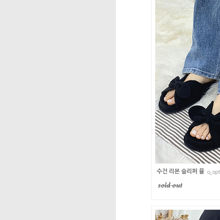
수건 리본 슬리퍼 뮬