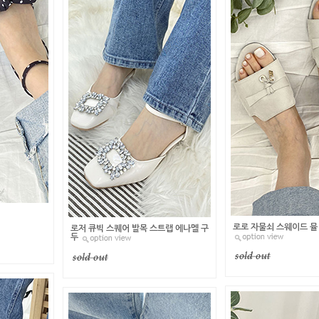
로로 자물쇠 스웨이드 뮬 
로저 큐빅 스퀘어 발목 스트랩 에나멜 구
두