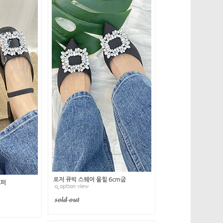
로저 큐빅 스퀘어 뮬힐 6cm굽
로퍼