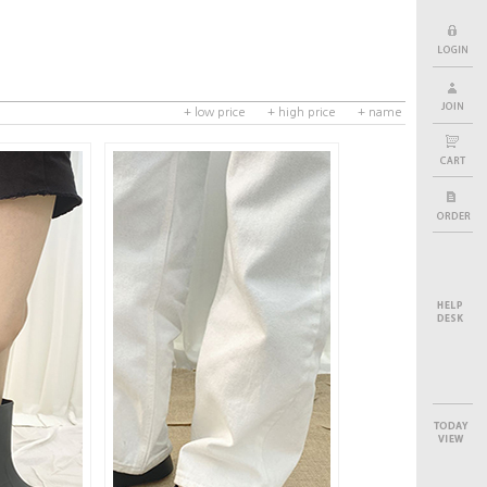
+ low price
+ high price
+ name