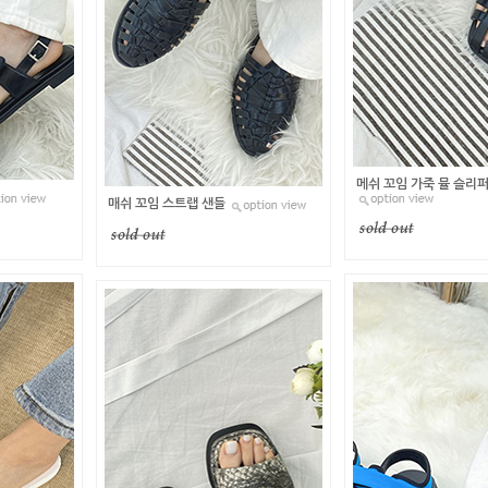
메쉬 꼬임 가죽 뮬 슬리
매쉬 꼬임 스트랩 샌들