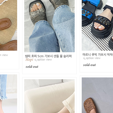
마르니 큐빅 가보시 찍찍
뱀피 호피 5cm 기보시 샌들 뮬 슬리퍼