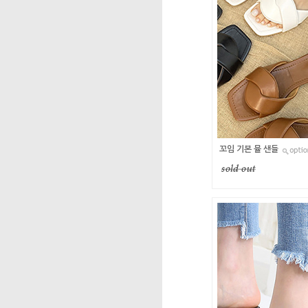
꼬임 기본 뮬 샌들