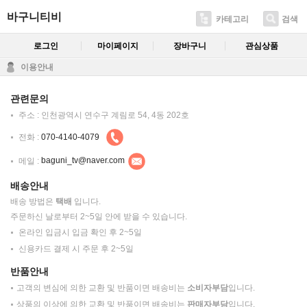
바구니티비
카테고리
검색
로그인
마이페이지
장바구니
관심상품
이용안내
관련문의
주소 : 인천광역시 연수구 계림로 54, 4동 202호
전화 :
070-4140-4079
메일 :
baguni_tv@naver.com
배송안내
배송 방법은
택배
입니다.
주문하신 날로부터 2~5일 안에 받을 수 있습니다.
온라인 입금시 입금 확인 후 2~5일
신용카드 결제 시 주문 후 2~5일
반품안내
고객의 변심에 의한 교환 및 반품이면 배송비는
소비자부담
입니다.
상품의 이상에 의한 교환 및 반품이면 배송비는
판매자부담
입니다.