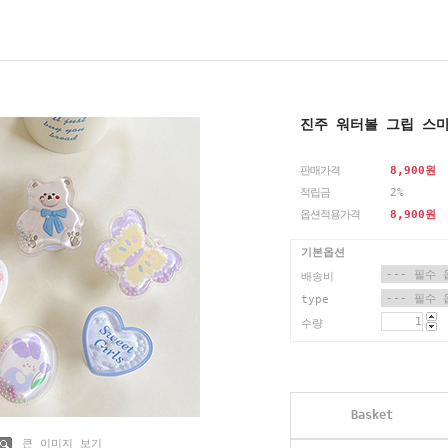
진주 워터볼 그립 스
판매가격
8,900
원
적립금
2%
옵션적용가격
8,900
원
기본옵션
배송비
type
수량
Basket
큰 이미지 보기