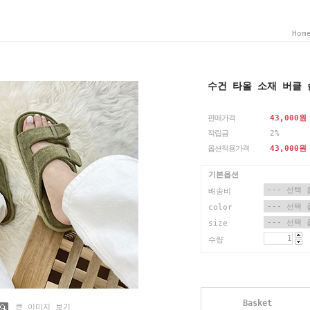
Hom
수건 타올 소재 버클 
판매가격
43,000
원
적립금
2%
옵션적용가격
43,000
원
기본옵션
배송비
color
size
수량
Basket
큰 이미지 보기