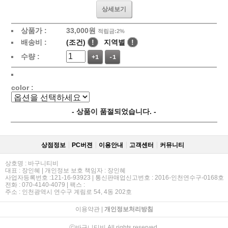
상세보기
상품가 :
33,000
원
적립금:2%
배송비 :
(조건)
!
지역별
!
수량 :
+1
-1
color :
- 상품이 품절되었습니다. -
상점정보
PC버젼
이용안내
고객센터
커뮤니티
상호명 : 바구니티비
대표 : 장인혜 | 개인정보 보호 책임자 : 장인혜
사업자등록번호 :121-16-93923 | 통신판매업신고번호 : 2016-인천연수구-0168호
전화 : 070-4140-4079 | 팩스 :
주소 : 인천광역시 연수구 계림로 54, 4동 202호
이용약관
|
개인정보처리방침
ⓒ바구니티비 All rights reserved.