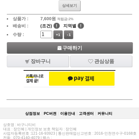
상세보기
상품가 :
7,600
원
적립금:2%
배송비 :
(조건)
!
지역별
!
수량 :
+1
-1
구매하기
장바구니
관심상품
상점정보
PC버젼
이용안내
고객센터
커뮤니티
상호명 : 바구니티비
대표 : 장인혜 | 개인정보 보호 책임자 : 장인혜
사업자등록번호 :121-16-93923 | 통신판매업신고번호 : 2016-인천연수구-0168호
전화 : 070-4140-4079 | 팩스 :