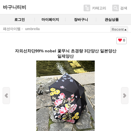
바구니티비
카테고리
검색
로그인
마이페이지
장바구니
관심상품
패션아이템
umbrella
Recent
0
자외선차단99% nobel 꽃무늬 초경량 3단양산 일본양산
일제양산