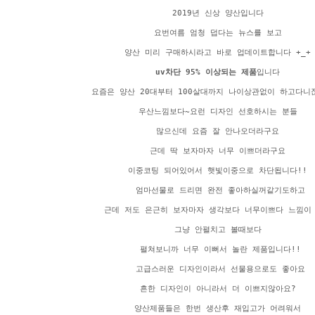
2019년 신상 양산입니다
요번여름 엄청 덥다는 뉴스를 보고
양산 미리 구매하시라고 바로 업데이트합니다 +_+
uv차단 95% 이상되는 제품
입니다
요즘은 양산 20대부터 100살대까지 나이상관없이 하고다니
우산느낌보다~요런 디자인 선호하시는 분들
많으신데 요즘 잘 안나오더라구요
근데 딱 보자마자 너무 이쁘더라구요
이중코팅 되어있어서 햇빛이중으로 차단됩니다!!
엄마선물로 드리면 완전 좋아하실꺼같기도하고
근데 저도 은근히 보자마자 생각보다 너무이쁘다 느낌이
그냥 안펼치고 볼때보다
펼쳐보니까 너무 이뻐서 놀란 제품입니다!!
고급스러운 디자인이라서 선물용으로도 좋아요
흔한 디자인이 아니라서 더 이쁘지않아요?
양산제품들은 한번 생산후 재입고가 어려워서