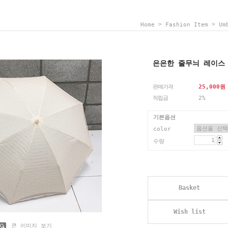
>
>
Home
Fashion Item
Um
은은한 줄무늬 레이스 3
판매가격
25,000
원
적립금
2%
기본옵션
color
수량
Basket
Wish list
큰 이미지 보기