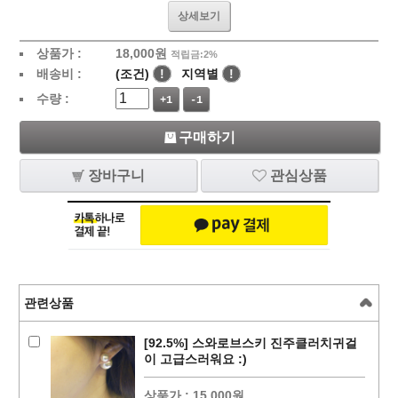
상세보기
상품가 :
18,000
원
적립금:2%
배송비 :
(조건)
!
지역별
!
수량 :
+1
-1
구매하기
장바구니
관심상품
관련상품
[92.5%] 스와로브스키 진주클러치귀걸
이 고급스러워요 :)
상품가 :
15,000원