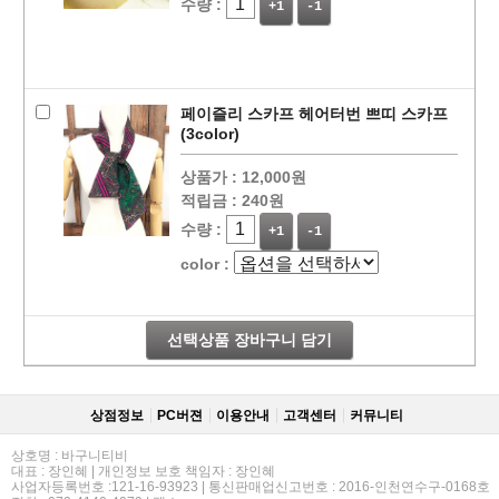
수량 :
+1
-1
페이즐리 스카프 헤어터번 쁘띠 스카프
(3color)
상품가 :
12,000원
적립금 :
240원
수량 :
+1
-1
color :
선택상품 장바구니 담기
상점정보
PC버젼
이용안내
고객센터
커뮤니티
상호명 : 바구니티비
대표 : 장인혜 | 개인정보 보호 책임자 : 장인혜
사업자등록번호 :121-16-93923 | 통신판매업신고번호 : 2016-인천연수구-0168호