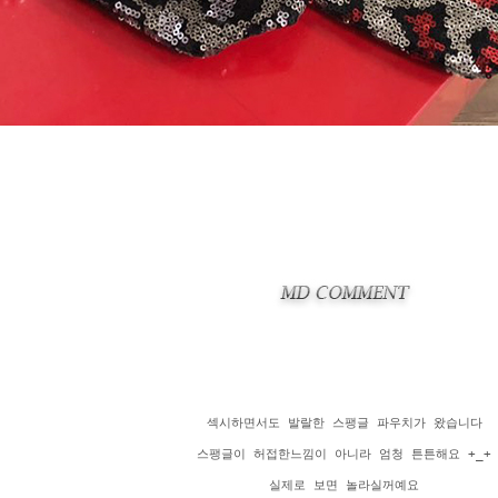
섹시하면서도 발랄한 스팽글 파우치가 왔습니다
스팽글이 허접한느낌이 아니라 엄청 튼튼해요 +_+
실제로 보면 놀라실꺼예요