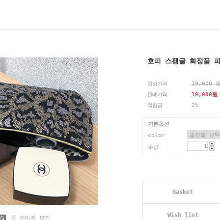
호피 스팽글 화장품 파우
정상가격
19,000 
판매가격
10,000
원
적립금
2%
기본옵션
color
수량
Basket
Wish list
큰 이미지 보기