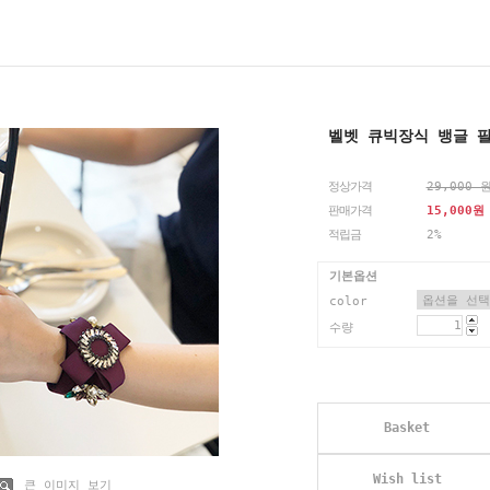
벨벳 큐빅장식 뱅글 
정상가격
29,000 
판매가격
15,000
원
적립금
2%
기본옵션
color
수량
Basket
Wish list
큰 이미지 보기