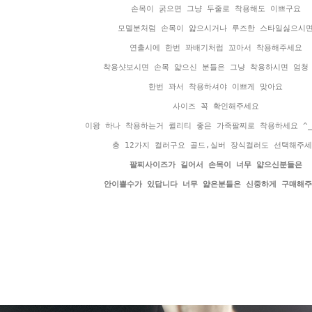
손목이 굵으면 그냥 두줄로 착용해도 이쁘구요
모델분처럼 손목이 얇으시거나 루즈한 스타일싫으시
연출시에 한번 꽈배기처럼 꼬아서 착용해주세요
착용샷보시면 손목 얇으신 분들은 그냥 착용하시면 엄청
한번 꽈서 착용하셔야 이쁘게 맞아요
사이즈 꼭 확인해주세요
이왕 하나 착용하는거 퀼리티 좋은 가죽팔찌로 착용하세요 ^__
총 12가지 컬러구요 골드,실버 장식컬러도 선택해주
팔찌사이즈가 길어서 손목이 너무 얇으신분들은
안이쁠수가 있답니다 너무 얇은분들은 신중하게 구매해