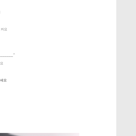
면
 커요
_____^
세요
주세요