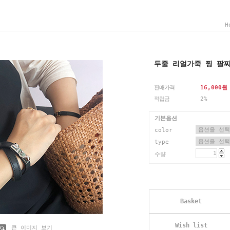
H
두줄 리얼가죽 찡 팔찌 (
판매가격
16,000
원
적립금
2%
기본옵션
color
type
수량
Basket
Wish list
큰 이미지 보기