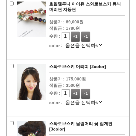
호텔델루나 아이유 스와로브스키 큐빅
머리핀 자동핀
상품가 :
89,000원
적립금 :
1780원
수량 :
+1
-1
color :
스와로브스키 머리띠 [2color]
상품가 :
175,000원
적립금 :
3500원
수량 :
+1
-1
color :
스와로브스키 올림머리 꽃 집게핀
[3color]