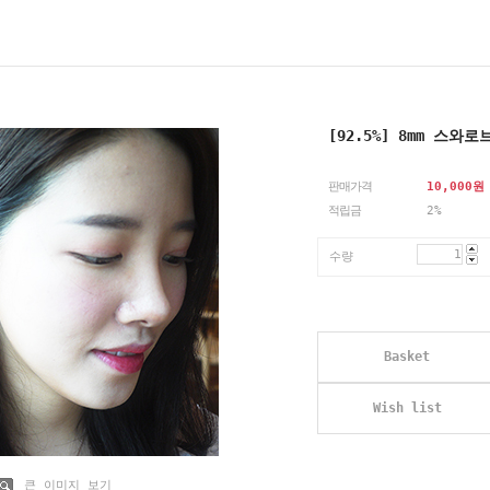
[92.5%] 8mm 스
판매가격
10,000
원
적립금
2%
수량
Basket
Wish list
큰 이미지 보기