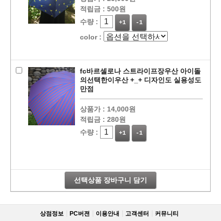
적립금 :
500원
수량 :
+1
-1
color :
fc바르셀로나 스트라이프장우산 아이돌
의선택한이우산 +_+ 디자인도 실용성도
만점
상품가 :
14,000원
적립금 :
280원
수량 :
+1
-1
선택상품 장바구니 담기
상점정보
PC버젼
이용안내
고객센터
커뮤니티