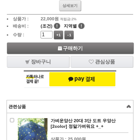
상세보기
상품가 :
22,000
원
적립금:2%
배송비 :
(조건)
!
지역별
!
수량 :
+1
-1
구매하기
장바구니
관심상품
관련상품
가벼운양산 20대 3단 도트 우양산
[2color] 정말가벼워요 +_+
상품가 :
25,000원