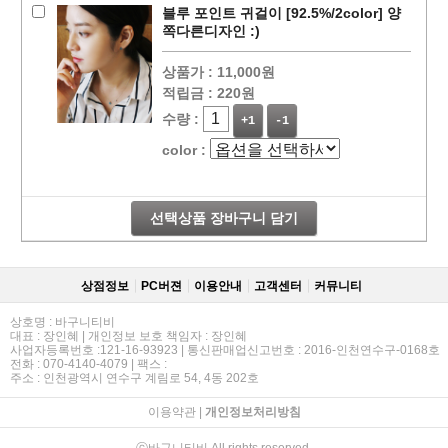
블루 포인트 귀걸이 [92.5%/2color] 양
쪽다른디자인 :)
상품가 :
11,000원
적립금 :
220원
수량 :
+1
-1
color :
선택상품 장바구니 담기
상점정보
PC버젼
이용안내
고객센터
커뮤니티
상호명 : 바구니티비
대표 : 장인혜 | 개인정보 보호 책임자 : 장인혜
사업자등록번호 :121-16-93923 | 통신판매업신고번호 : 2016-인천연수구-0168호
전화 : 070-4140-4079 | 팩스 :
주소 : 인천광역시 연수구 계림로 54, 4동 202호
이용약관
|
개인정보처리방침