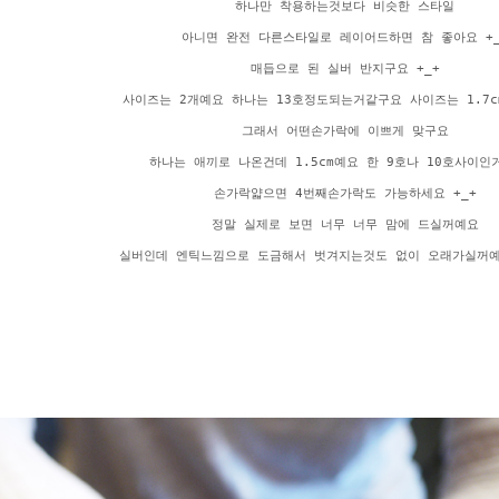
하나만 착용하는것보다 비슷한 스타일
아니면 완전 다른스타일로 레이어드하면 참 좋아요 +_
매듭으로 된 실버 반지구요 +_+
사이즈는 2개예요 하나는 13호정도되는거같구요 사이즈는 1.7
그래서 어떤손가락에 이쁘게 맞구요
하나는 애끼로 나온건데 1.5cm예요 한 9호나 10호사이인
손가락얇으면 4번째손가락도 가능하세요 +_+
정말 실제로 보면 너무 너무 맘에 드실꺼예요
실버인데 엔틱느낌으로 도금해서 벗겨지는것도 없이 오래가실꺼