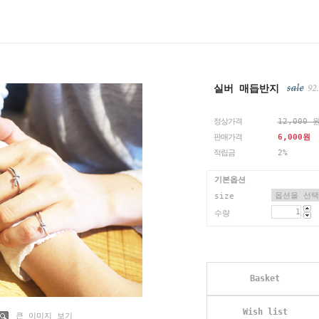
실버 매듭반지
정상가격
12,000 
판매가격
6,000
원
적립금
2%
기본옵션
size
수량
Basket
Wish list
큰 이미지 보기