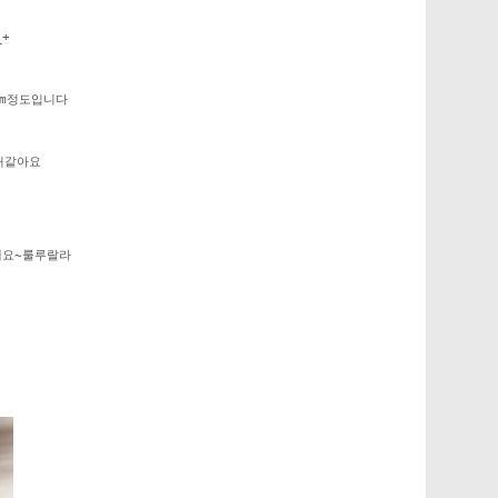
+
cm정도입니다
거같아요
예요~룰루랄라