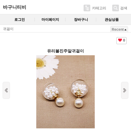
바구니티비
카테고리
검색
로그인
마이페이지
장바구니
관심상품
귀걸이
Recent
0
유리볼진주알귀걸이