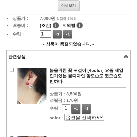
상세보기
상품가 :
7,000
원
적립금:140원
배송비 :
(조건)
!
지역별
!
수량 :
+1
-1
- 상품이 품절되었습니다. -
관련상품
봄을위한 꽃 귀걸이 [4color] 요즘 제일
인기있는 볼디자인 앞모습도 뒷모습도
반하다
상품가 :
8,500원
적립금 :
170원
수량 :
+1
-1
color :