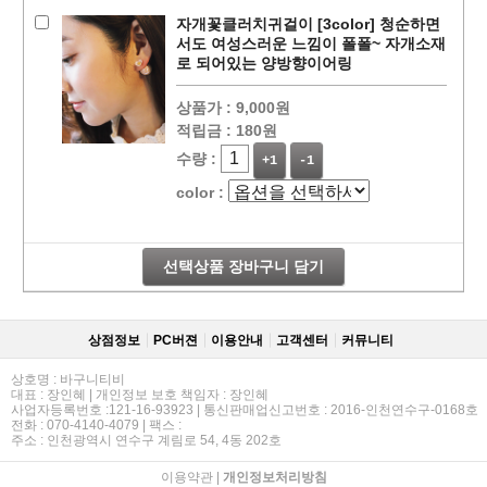
자개꽃클러치귀걸이 [3color] 청순하면
서도 여성스러운 느낌이 폴폴~ 자개소재
로 되어있는 양방향이어링
상품가 :
9,000원
적립금 :
180원
수량 :
+1
-1
color :
선택상품 장바구니 담기
상점정보
PC버젼
이용안내
고객센터
커뮤니티
상호명 : 바구니티비
대표 : 장인혜 | 개인정보 보호 책임자 : 장인혜
사업자등록번호 :121-16-93923 | 통신판매업신고번호 : 2016-인천연수구-0168호
전화 : 070-4140-4079 | 팩스 :
주소 : 인천광역시 연수구 계림로 54, 4동 202호
이용약관
|
개인정보처리방침