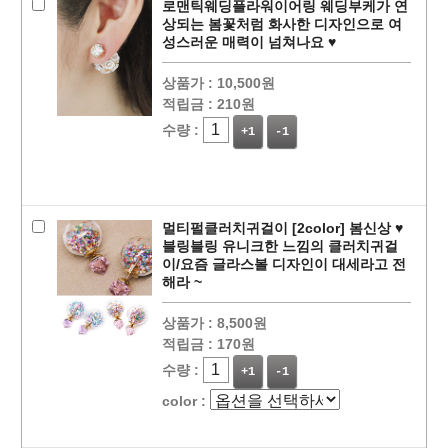
로맨틱웨딩플라워이어링 웨딩부케가 연
상되는 봄꽃처럼 화사한 디자인으로 여
성스러운 매력이 넘쳐나요 ♥
상품가 :
10,500원
적립금 :
210원
수량 :
+1
-1
멀티펄클러치귀걸이 [2color] 봄신상 ♥
블링블링 유니크한 느낌의 클러치귀걸
이/요즘 글라스볼 디자인이 대세라고 전
해라 ~
상품가 :
8,500원
적립금 :
170원
수량 :
+1
-1
color :