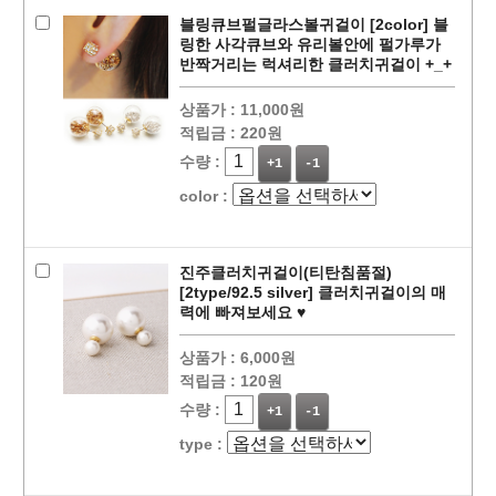
블링큐브펄글라스볼귀걸이 [2color] 블
링한 사각큐브와 유리볼안에 펄가루가
반짝거리는 럭셔리한 클러치귀걸이 +_+
상품가 :
11,000원
적립금 :
220원
수량 :
+1
-1
color :
진주클러치귀걸이(티탄침품절)
[2type/92.5 silver] 클러치귀걸이의 매
력에 빠져보세요 ♥
상품가 :
6,000원
적립금 :
120원
수량 :
+1
-1
type :