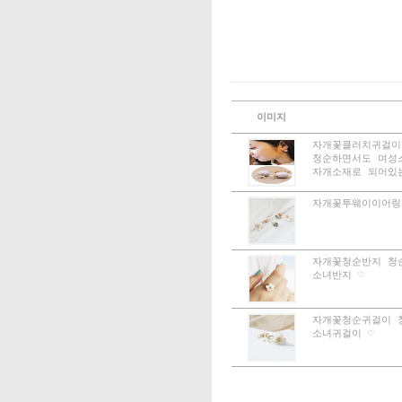
이미지
자개꽃클러치귀걸이 [
수량증가
청순하면서도 여성
수량감소
자개소재로 되어있
자개꽃투웨이이어링 [
수량증가
수량감소
자개꽃청순반지 청
수량증가
소녀반지 ♡
수량감소
자개꽃청순귀걸이 
수량증가
소녀귀걸이 ♡
수량감소