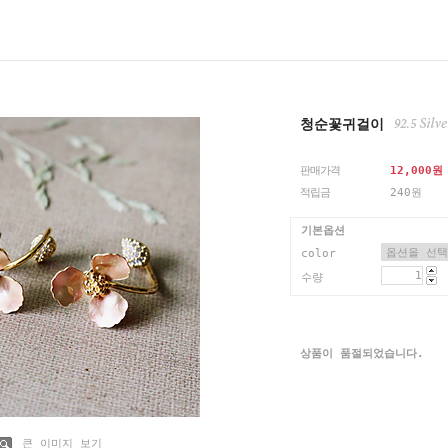
청순꽃귀걸이
판매가격
12,000
원
적립금
240원
기본옵션
color
수량
상품이 품절되었습니다.
큰 이미지 보기