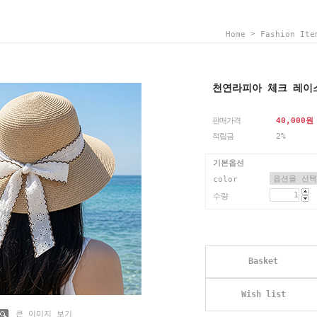
>
Home
Fashion Ite
천연라피아 체크 레이
판매가격
40,000
원
적립금
2%
기본옵션
color
수량
Basket
Wish list
큰 이미지 보기