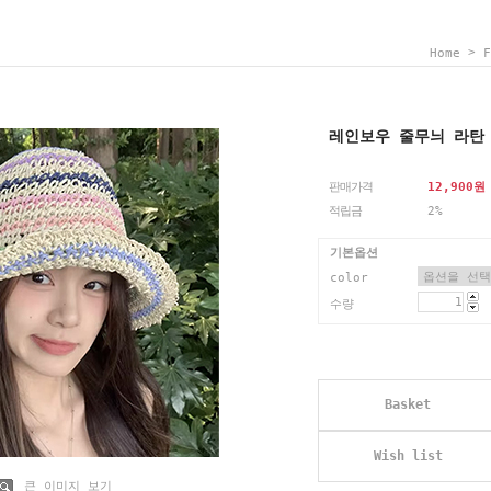
>
Home
F
레인보우 줄무늬 라탄
판매가격
12,900
원
적립금
2%
기본옵션
color
수량
Basket
Wish list
큰 이미지 보기