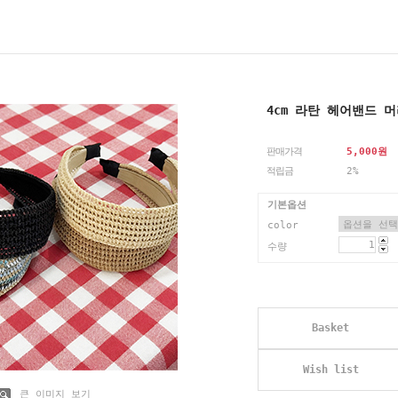
4cm 라탄 헤어밴드 
판매가격
5,000
원
적립금
2%
기본옵션
color
수량
Basket
Wish list
큰 이미지 보기