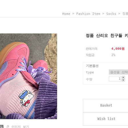
>
>
> 정품
Home
Fashion Item
Socks
정품 산리오 친구들 
판매가격
4,000
원
적립금
2%
기본옵션
type
수량
Basket
Wish list
큰 이미지 보기