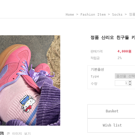
>
>
> 정품
Home
Fashion Item
Socks
정품 산리오 친구들 
판매가격
4,000
원
적립금
2%
기본옵션
type
수량
Basket
Wish list
큰 이미지 보기