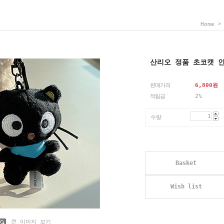
Home
산리오 정품 초코캣 
판매가격
6,800
원
적립금
2%
수량
Basket
Wish list
큰 이미지 보기