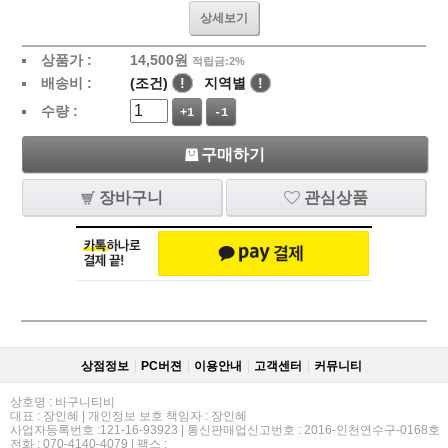
상세보기
상품가 :
14,500
원
적립금:2%
배송비 :
(조건)
!
지역별
!
수량 :
+1
-1
구매하기
장바구니
관심상품
상점정보
PC버젼
이용안내
고객센터
커뮤니티
상호명 : 바구니티비
대표 : 장인혜 | 개인정보 보호 책임자 : 장인혜
사업자등록번호 :121-16-93923 | 통신판매업신고번호 : 2016-인천연수구-0168호
전화 : 070-4140-4079 | 팩스 :