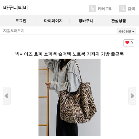
바구니티비
카테고리
검색
로그인
마이페이지
장바구니
관심상품
지갑&파우치
Recent
0
빅사이즈 호피 쇼퍼백 숄더백 노트북 기저귀 가방 출근룩