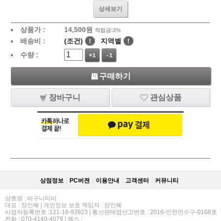
상세보기
상품가 :
14,500
원
적립금:2%
배송비 :
(조건)
!
지역별
!
수량 :
+1
-1
구매하기
장바구니
관심상품
상점정보
PC버젼
이용안내
고객센터
커뮤니티
상호명 : 바구니티비
대표 : 장인혜 | 개인정보 보호 책임자 : 장인혜
사업자등록번호 :121-16-93923 | 통신판매업신고번호 : 2016-인천연수구-0168호
전화 : 070-4140-4079 | 팩스 :