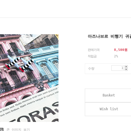
아즈나브르 비행기 
판매가격
8,500
원
적립금
2%
수량
Basket
Wish list
큰 이미지 보기