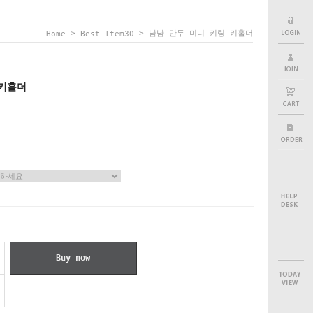
>
> 냠냠 만두 미니 키링 키홀더
Home
Best Item30
 키홀더
Buy now