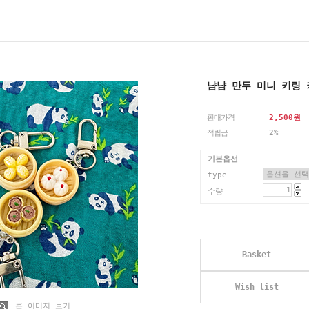
냠냠 만두 미니 키링
판매가격
2,500
원
적립금
2%
기본옵션
type
수량
Basket
Wish list
큰 이미지 보기