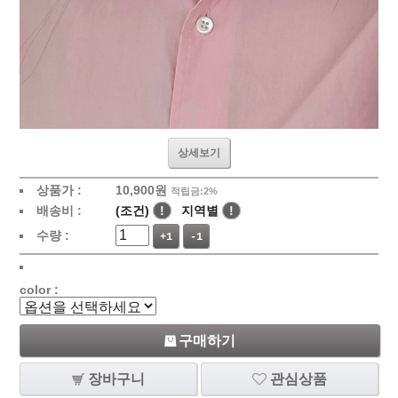
상세보기
상품가 :
10,900
원
적립금:2%
배송비 :
(조건)
!
지역별
!
수량 :
+1
-1
color :
구매하기
장바구니
관심상품