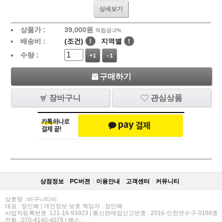
상세보기
상품가 :
39,000
원
적립금:2%
배송비 :
(조건)
!
지역별
!
수량 :
+1
-1
구매하기
장바구니
관심상품
상점정보
PC버젼
이용안내
고객센터
커뮤니티
상호명 : 바구니티비
대표 : 장인혜 | 개인정보 보호 책임자 : 장인혜
사업자등록번호 :121-16-93923 | 통신판매업신고번호 : 2016-인천연수구-0168호
전화 : 070-4140-4079 | 팩스 :