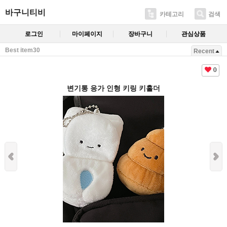
바구니티비
카테고리
검색
로그인
마이페이지
장바구니
관심상품
Best item30
Recent
0
변기통 응가 인형 키링 키홀더