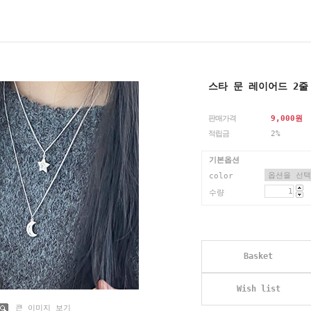
스타 문 레이어드 2줄
판매가격
9,000
원
적립금
2%
기본옵션
color
수량
Basket
Wish list
큰 이미지 보기