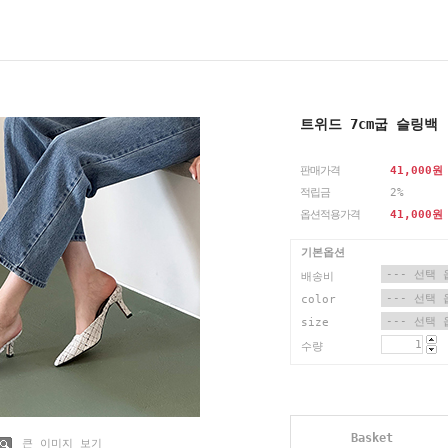
트위드 7cm굽 슬링백
판매가격
41,000
원
적립금
2%
옵션적용가격
41,000
원
기본옵션
배송비
color
size
수량
Basket
큰 이미지 보기