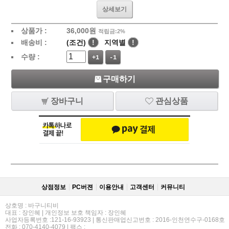
상세보기
상품가 :
36,000
원
적립금:2%
배송비 :
(조건)
!
지역별
!
수량 :
+1
-1
구매하기
장바구니
관심상품
상점정보
PC버젼
이용안내
고객센터
커뮤니티
상호명 : 바구니티비
대표 : 장인혜 | 개인정보 보호 책임자 : 장인혜
사업자등록번호 :121-16-93923 | 통신판매업신고번호 : 2016-인천연수구-0168호
전화 : 070-4140-4079 | 팩스 :