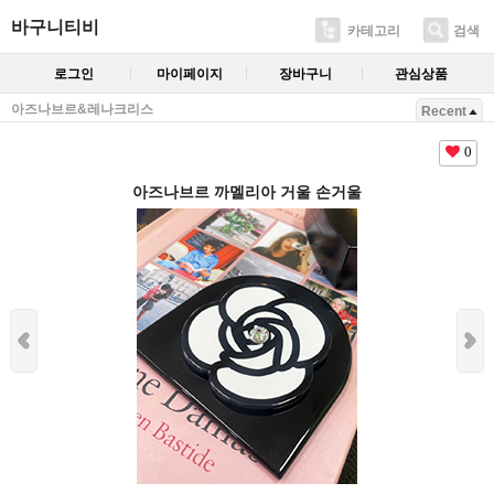
바구니티비
카테고리
검색
로그인
마이페이지
장바구니
관심상품
아즈나브르&레나크리스
Recent
0
아즈나브르 까멜리아 거울 손거울