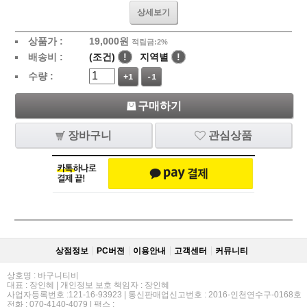
상세보기
상품가 :
19,000
원
적립금:2%
배송비 :
(조건)
!
지역별
!
수량 :
+1
-1
구매하기
장바구니
관심상품
상점정보
PC버젼
이용안내
고객센터
커뮤니티
상호명 : 바구니티비
대표 : 장인혜 | 개인정보 보호 책임자 : 장인혜
사업자등록번호 :121-16-93923 | 통신판매업신고번호 : 2016-인천연수구-0168호
전화 : 070-4140-4079 | 팩스 :