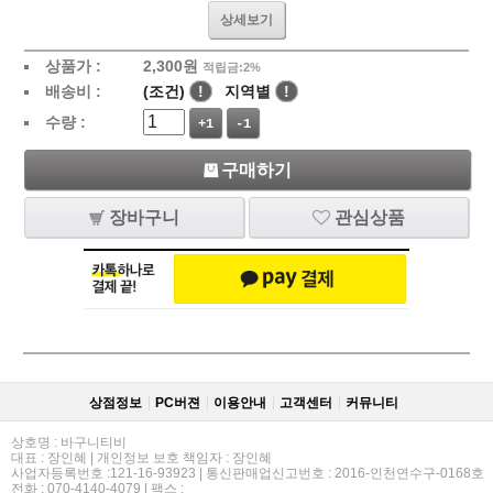
상세보기
상품가 :
2,300
원
적립금:2%
배송비 :
(조건)
!
지역별
!
수량 :
+1
-1
구매하기
장바구니
관심상품
상점정보
PC버젼
이용안내
고객센터
커뮤니티
상호명 : 바구니티비
대표 : 장인혜 | 개인정보 보호 책임자 : 장인혜
사업자등록번호 :121-16-93923 | 통신판매업신고번호 : 2016-인천연수구-0168호
전화 : 070-4140-4079 | 팩스 :