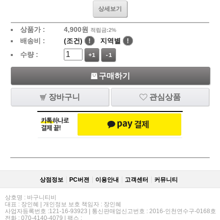
상세보기
상품가 :
4,900
원
적립금:2%
배송비 :
(조건)
!
지역별
!
수량 :
+1
-1
구매하기
장바구니
관심상품
상점정보
PC버젼
이용안내
고객센터
커뮤니티
상호명 : 바구니티비
대표 : 장인혜 | 개인정보 보호 책임자 : 장인혜
사업자등록번호 :121-16-93923 | 통신판매업신고번호 : 2016-인천연수구-0168호
전화 : 070-4140-4079 | 팩스 :