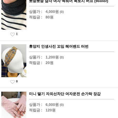
뽀송뽀송 남자 여자 넥워머 목토시 버프 (9color)
상품가 :
4,000원
(0)
적립금 :
80원
1
휴양지 인생사진 꼬임 헤어밴드 터번
상품가 :
1,200원
(0)
적립금 :
20원
0
미니 딸기 자외선차단 여자운전 손가락 장갑
상품가 :
6,000원
(0)
적립금 :
120원