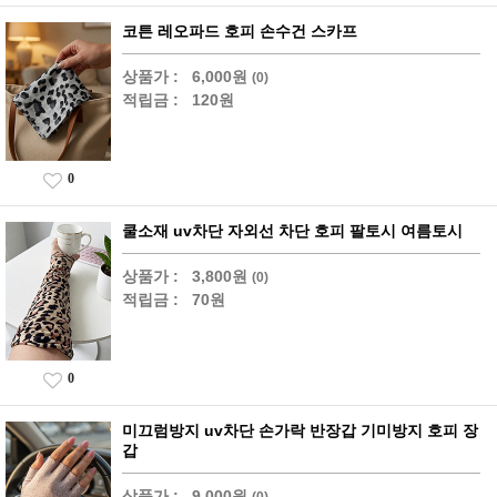
코튼 레오파드 호피 손수건 스카프
상품가 :
6,000원
(0)
적립금 :
120원
0
쿨소재 uv차단 자외선 차단 호피 팔토시 여름토시
상품가 :
3,800원
(0)
적립금 :
70원
0
미끄럼방지 uv차단 손가락 반장갑 기미방지 호피 장
갑
상품가 :
9,000원
(0)