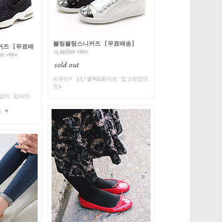
블링블링스니커즈 [무료배송]
커즈 [무료배
미우미* st/블랙&화이트 입고되었어
요★
 굽이 있지만
 ♥