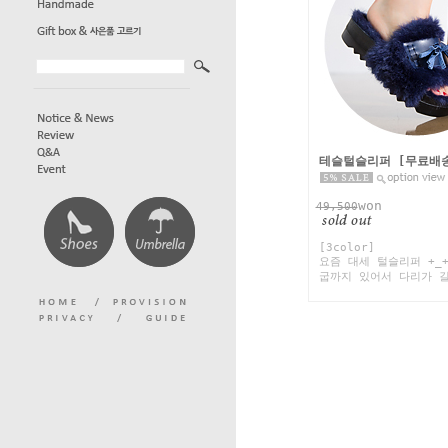
테슬털슬리퍼 [무료배
won
49,500
[3color]
요즘 대세 털슬리퍼 +_
굽까지 있어서 다리가 길