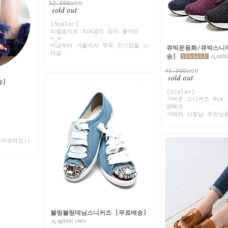
won
52,000
[3color]
리얼송치로 3cm굽이 있어 좋아요
+_+
지금부터 겨울까지 쭈욱 인기있을 스
큐빅운동화/큐빅스니
타일
송]
won
45,000
송]
[3color]
가벼운 스니커즈 4cm
편해요
거래처 사장님 추천상품
+
어보여요:)
블링블링데님스니커즈 [무료배송]