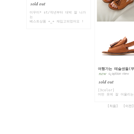
미우미* st/작년부터 대박 잘 나가
는
베스트상품 +_+ 재입고되었어요 !
여행가는 테슬샌들(무
[3color]
어떤 옷에 잘 어울리는
[처음]
[이전]