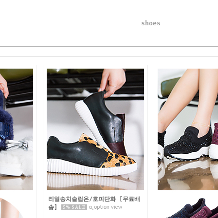
shoes
리얼송치슬립온/호피단화 [무료배
송]