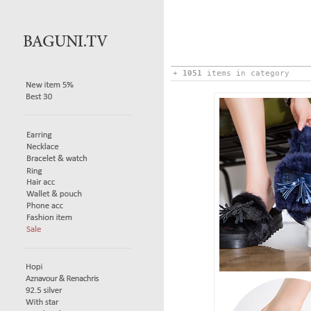
+
1051
items in category