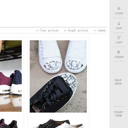
+ low price
+ high price
+ name