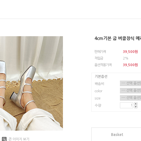
4cm기본 굽 버클장식 
판매가격
39,500
원
적립금
2%
옵션적용가격
39,500
원
기본옵션
배송비
color
size
수량
Basket
큰 이미지 보기